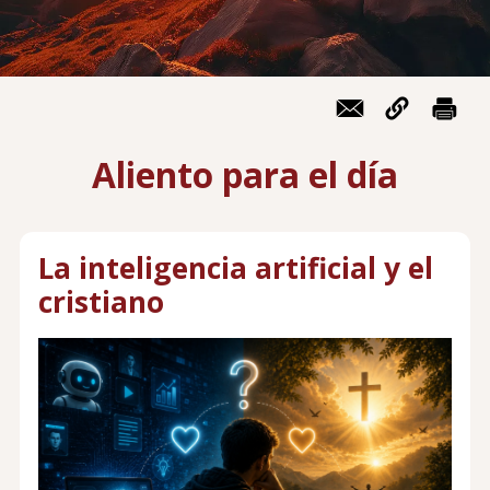
Contáctanos
Mi cuenta
Menú
Iniciar sesión
de
cuenta
de
Aliento para el día
usuario
La inteligencia artificial y el
cristiano