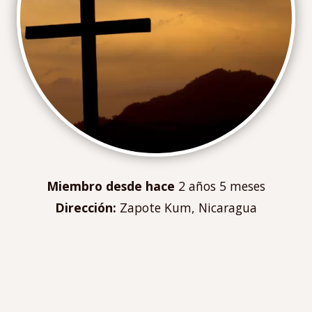
Contáctanos
Mi cuenta
Menú
Iniciar sesión
de
cuenta
de
usuario
Miembro desde hace
2 años 5 meses
Dirección
Zapote Kum
Nicaragua