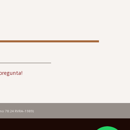
pregunta!
lmo 78:24 RVRA–1989)