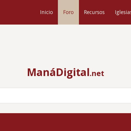
ión
Inicio
Foro
Recursos
Iglesia
l
ManáDigital
.net