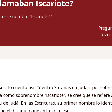
 llamaban Iscariote?
on ese nombre “Iscariote”?
Pregu
8
de
m
sús, lo cuenta así: “Y entró Satanás en Judas, por sobr
 como sobrenombre “Iscariote”, se cree que se refiere 
u de Judá. En las Escrituras, su primer nombre lo identi
mo el discípulo que entregó a Jesús.