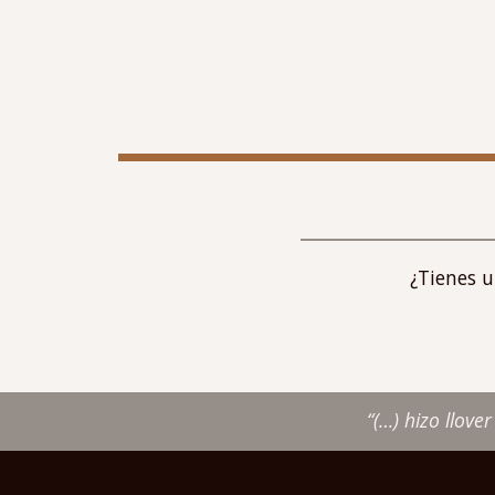
¿Tienes 
“(…) hizo llove