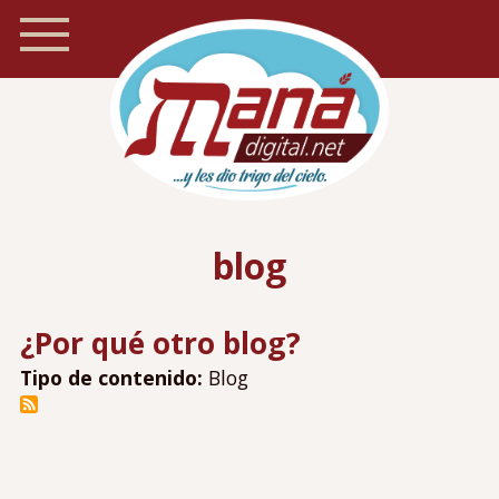
Pasar
al
contenido
principal
Inicio
Navegación
blog
Foro
móvil
Recursos
¿Por qué otro blog?
Localizador de iglesias
Tipo de contenido:
Blog
Blog
Preguntas frecuentes
Acerca de Maná