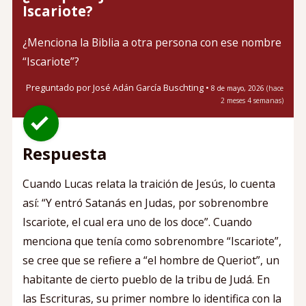
Iscariote?
¿Menciona la Biblia a otra persona con ese nombre
“Iscariote”?
Preguntado por
José Adán García Buschting
•
8
de
mayo, 2026
(hace
2 meses 4 semanas)
Respuesta
Cuando Lucas relata la traición de Jesús, lo cuenta
así: “Y entró Satanás en Judas, por sobrenombre
Iscariote, el cual era uno de los doce”. Cuando
menciona que tenía como sobrenombre “Iscariote”,
se cree que se refiere a “el hombre de Queriot”, un
habitante de cierto pueblo de la tribu de Judá. En
las Escrituras, su primer nombre lo identifica con la