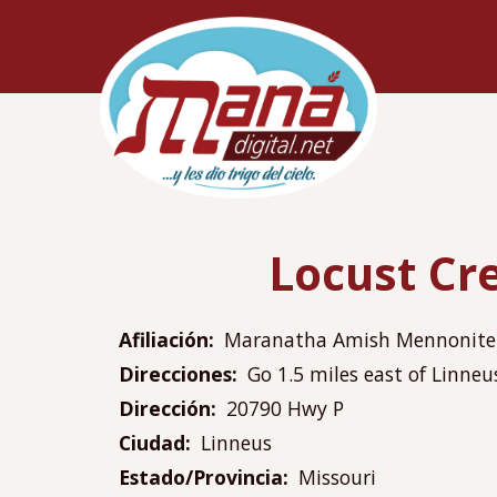
Pasar
Navegac
al
principa
contenido
principal
Locust Cr
Afiliación
Maranatha Amish Mennonite
Direcciones
Go 1.5 miles east of Linneu
Dirección
20790 Hwy P
Ciudad
Linneus
Estado/Provincia
Missouri