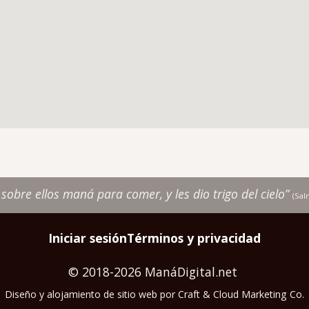
r sobre ellos maná para comer, y les dio trigo del cielo”
(Sa
Iniciar sesión
Términos y privacidad
© 2018-2026 ManáDigital.net
Diseño y alojamiento de sitio web por
Craft & Cloud Marketing Co.