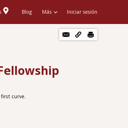
Menú
s
Blog
Más
Iniciar sesión
de
cuenta
de
usuario
Fellowship
irst curve.