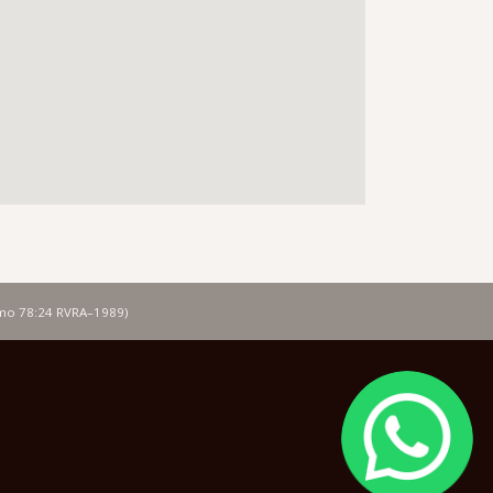
lmo 78:24 RVRA–1989)
Image