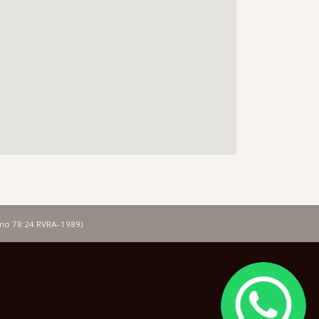
lmo 78:24 RVRA–1989)
Image