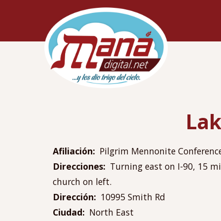
Pasar
Navegac
al
principa
contenido
principal
Lak
Afiliación
Pilgrim Mennonite Conferenc
Direcciones
Turning east on I-90, 15 mi
church on left.
Dirección
10995 Smith Rd
Ciudad
North East