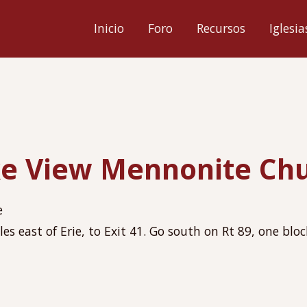
ión
Inicio
Foro
Recursos
Iglesia
l
e View Mennonite Ch
e
les east of Erie, to Exit 41. Go south on Rt 89, one blo