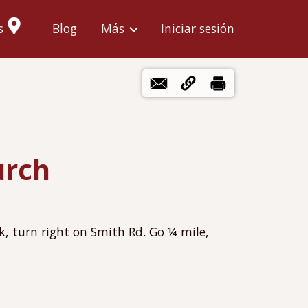
Menú
s
Blog
Más
Iniciar sesión
de
cuenta
de
usuario
urch
ck, turn right on Smith Rd. Go ¼ mile,