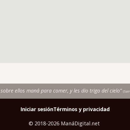
r sobre ellos maná para comer, y les dio trigo del cielo”
(Sa
Iniciar sesión
Términos y privacidad
© 2018-2026 ManáDigital.net