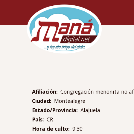
Pasar
Navegac
al
principa
contenido
principal
Afiliación
Congregación menonita no af
Ciudad
Montealegre
Estado/Provincia
Alajuela
País
CR
Hora de culto
9:30