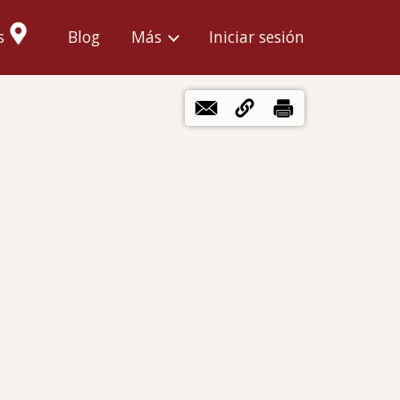
Menú
s
Blog
Más
Iniciar sesión
de
cuenta
de
usuario