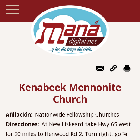
Pasar
al
contenido
principal
Inicio
Navegación
Foro
móvil
Kenabeek Mennonite
Recursos
Church
Localizador de iglesias
Blog
Afiliación
Nationwide Fellowship Churches
Preguntas frecuentes
Direcciones
At New Liskeard take Hwy 65 west
Acerca de Maná
for 20 miles to Henwood Rd 2. Turn right, go ¾