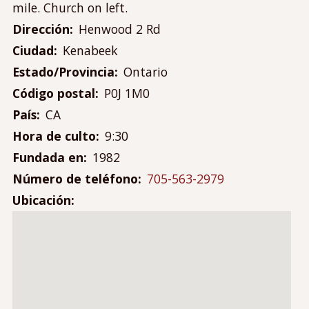
Contáctanos
mile. Church on left.
Mi cuenta
Dirección
Henwood 2 Rd
Menú
Ciudad
Kenabeek
Iniciar sesión
de
Estado/Provincia
Ontario
cuenta
Código postal
P0J 1M0
de
País
CA
usuario
Hora de culto
9:30
Fundada en
1982
Número de teléfono
705-563-2979
Ubicación