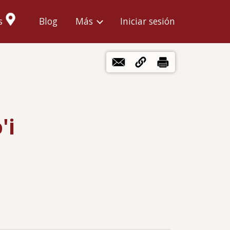
Menú
s
Blog
Más
Iniciar sesión
de
cuenta
de
usuario
'i