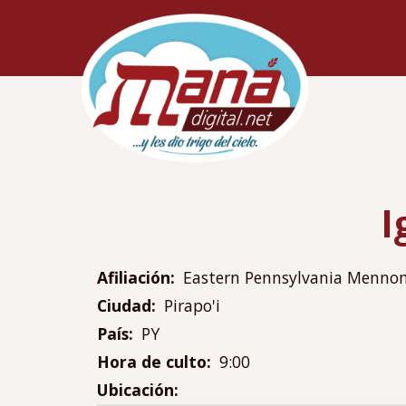
Pasar
Navegac
al
principa
contenido
principal
I
Afiliación
Eastern Pennsylvania Mennon
Ciudad
Pirapo'i
País
PY
Hora de culto
9:00
Ubicación