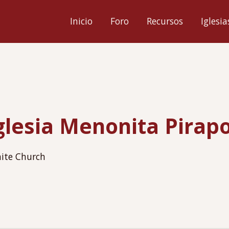
ión
Inicio
Foro
Recursos
Iglesia
l
glesia Menonita Pirapo
ite Church