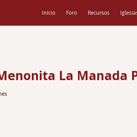
ión
Inicio
Foro
Recursos
Iglesia
l
 Menonita La Manada
hes