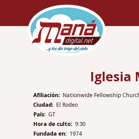
Pasar
Navegac
al
principa
contenido
principal
Iglesia
Afiliación
Nationwide Fellowship Churc
Ciudad
El Rodeo
País
GT
Hora de culto
9:30
Fundada en
1974