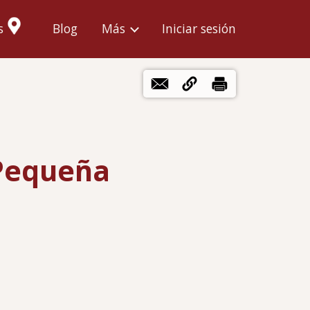
Menú
s
Blog
Más
Iniciar sesión
de
cuenta
de
usuario
 Pequeña