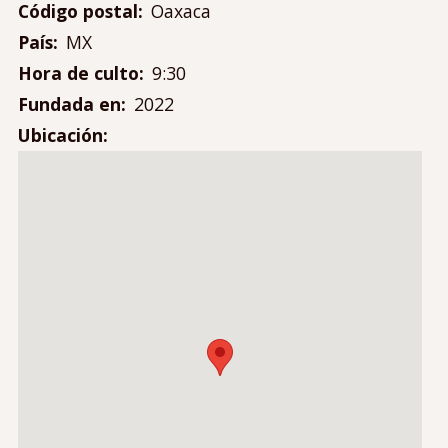
Contáctanos
Código postal
Oaxaca
Mi cuenta
País
MX
Menú
Hora de culto
9:30
Iniciar sesión
de
Fundada en
2022
cuenta
Ubicación
de
usuario