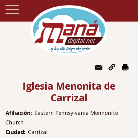
Pasar
al
contenido
principal
Inicio
Navegación
Foro
móvil
Iglesia Menonita de
Recursos
Carrizal
Localizador de iglesias
Blog
Afiliación
Eastern Pennsylvania Mennonite
Preguntas frecuentes
Church
Acerca de Maná
Ciudad
Carrizal