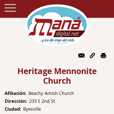
Pasar
al
contenido
principal
Inicio
Navegación
Foro
móvil
Heritage Mennonite
Recursos
Church
Localizador de iglesias
Blog
Afiliación
Beachy Amish Church
Preguntas frecuentes
Dirección
233 S 2nd St
Acerca de Maná
Ciudad
Byesville