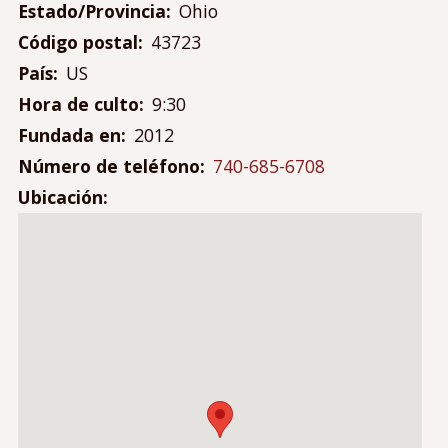
Contáctanos
Estado/Provincia
Ohio
Mi cuenta
Código postal
43723
Menú
País
US
Iniciar sesión
de
Hora de culto
9:30
cuenta
Fundada en
2012
de
Número de teléfono
740-685-6708
usuario
Ubicación