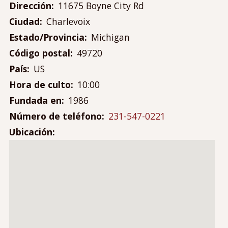
Contáctanos
Dirección
11675 Boyne City Rd
Mi cuenta
Ciudad
Charlevoix
Menú
Estado/Provincia
Michigan
Iniciar sesión
de
Código postal
49720
cuenta
País
US
de
Hora de culto
10:00
usuario
Fundada en
1986
Número de teléfono
231-547-0221
Ubicación