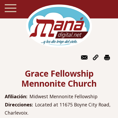
Pasar
al
contenido
principal
Inicio
Navegación
Foro
móvil
Grace Fellowship
Recursos
Mennonite Church
Localizador de iglesias
Blog
Afiliación
Midwest Mennonite Fellowship
Preguntas frecuentes
Direcciones
Located at 11675 Boyne City Road,
Acerca de Maná
Charlevoix.