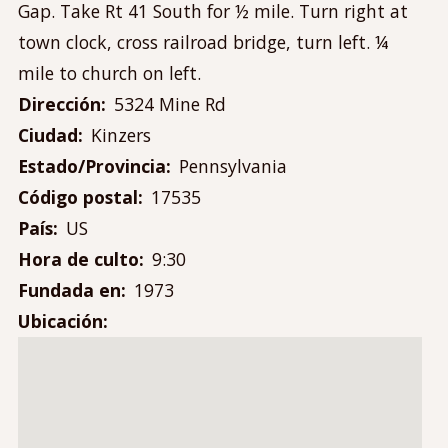
Contáctanos
Gap. Take Rt 41 South for ½ mile. Turn right at
Mi cuenta
town clock, cross railroad bridge, turn left. ¼
Menú
mile to church on left.
Iniciar sesión
de
Dirección
5324 Mine Rd
cuenta
Ciudad
Kinzers
de
Estado/Provincia
Pennsylvania
usuario
Código postal
17535
País
US
Hora de culto
9:30
Fundada en
1973
Ubicación