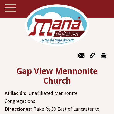
Pasar
al
contenido
principal
Inicio
Navegación
Foro
móvil
Gap View Mennonite
Recursos
Church
Localizador de iglesias
Blog
Afiliación
Unafilliated Mennonite
Preguntas frecuentes
Congregations
Acerca de Maná
Direcciones
Take Rt 30 East of Lancaster to