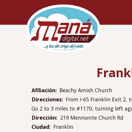
Pasar
Navegac
al
principa
contenido
principal
Frank
Afiliación
Beachy Amish Church
Direcciones
From I-65 Franklin Exit 2, 
Go 2 to 3 miles to #1170, turning left ag
Dirección
219 Mennonite Church Rd
Ciudad
Franklin