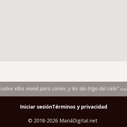
r sobre ellos maná para comer, y les dio trigo del cielo”
(Sa
Iniciar sesión
Términos y privacidad
© 2018-2026 ManáDigital.net