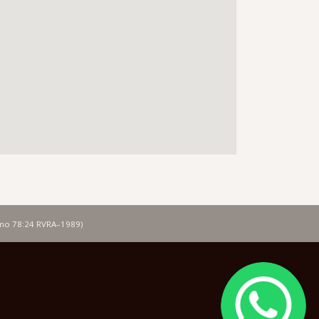
lmo 78:24 RVRA–1989)
Image