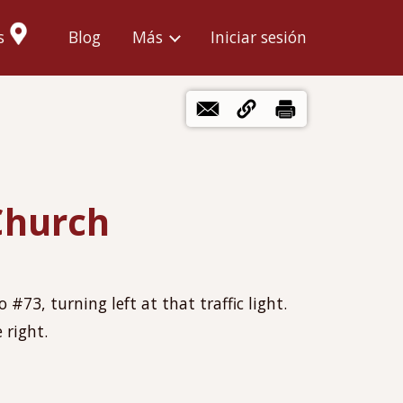
Menú
s
Blog
Más
Iniciar sesión
de
cuenta
de
usuario
Church
#73, turning left at that traffic light.
 right.