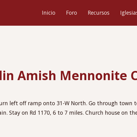
ión
Inicio
Foro
Recursos
Iglesia
l
lin Amish Mennonite 
turn left off ramp onto 31-W North. Go through town to 
ain. Stay on Rd 1170, 6 to 7 miles. Church house on the