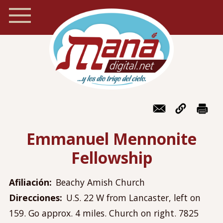
Pasar
al
contenido
principal
Inicio
Navegación
Foro
móvil
Emmanuel Mennonite
Recursos
Fellowship
Localizador de iglesias
Blog
Afiliación
Beachy Amish Church
Preguntas frecuentes
Direcciones
U.S. 22 W from Lancaster, left on
Acerca de Maná
159. Go approx. 4 miles. Church on right. 7825