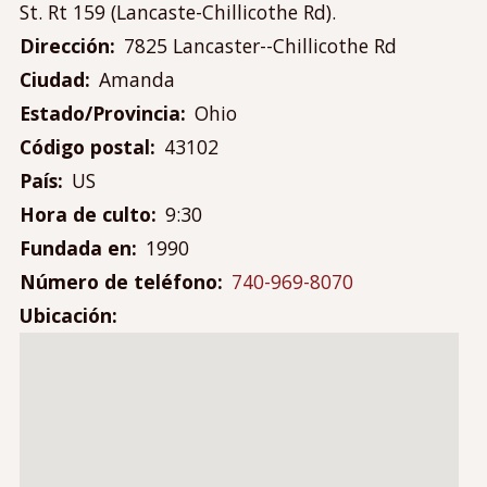
Contáctanos
St. Rt 159 (Lancaste-Chillicothe Rd).
Mi cuenta
Dirección
7825 Lancaster--Chillicothe Rd
Menú
Ciudad
Amanda
Iniciar sesión
de
Estado/Provincia
Ohio
cuenta
Código postal
43102
de
País
US
usuario
Hora de culto
9:30
Fundada en
1990
Número de teléfono
740-969-8070
Ubicación