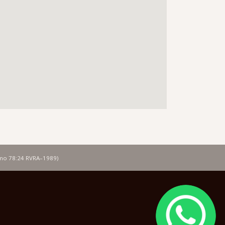
lmo 78:24 RVRA–1989)
Image