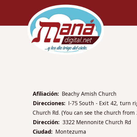
Pasar
Navegac
al
principa
contenido
principal
Afiliación
Beachy Amish Church
Direcciones
I-75 South - Exit 42, turn 
Church Rd. (You can see the church from 
Dirección
3322 Mennonite Church Rd
Ciudad
Montezuma