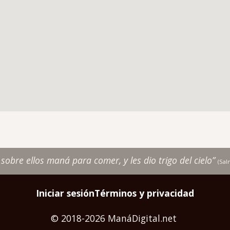
r sobre ellos maná para comer, y les dio trigo del cielo”
(Sa
Iniciar sesión
Términos y privacidad
© 2018-2026 ManáDigital.net