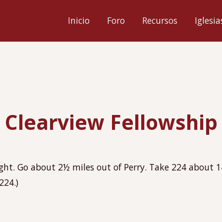
ión
Inicio
Foro
Recursos
Iglesia
l
Clearview Fellowship
right. Go about 2½ miles out of Perry. Take 224 about 
224.)