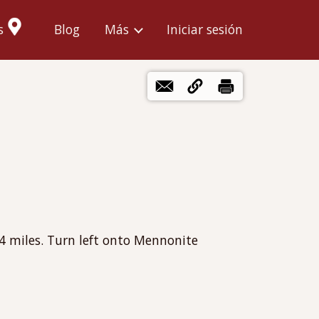
Menú
s
Blog
Más
Iniciar sesión
de
cuenta
de
usuario
14 miles. Turn left onto Mennonite