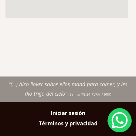
“(…) hizo llover sobre ellos maná para comer, y les
dio trigo del cielo”
(Salmo 78:24 RVRA–1989)
Image
Iniciar sesión
Pie
Términos y privacidad
de