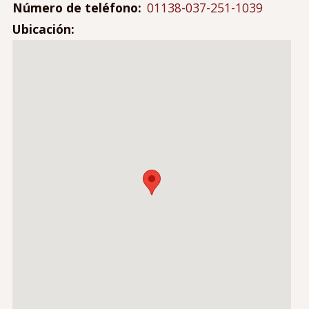
Contáctanos
Número de teléfono
01138-037-251-1039
Mi cuenta
Ubicación
Menú
Iniciar sesión
de
cuenta
de
usuario