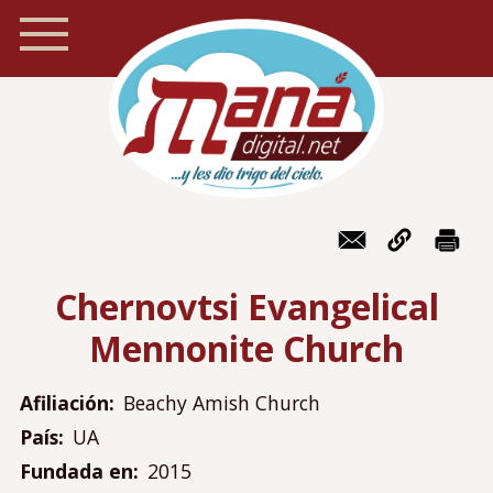
Pasar
al
contenido
principal
Inicio
Navegación
Foro
móvil
Chernovtsi Evangelical
Recursos
Mennonite Church
Localizador de iglesias
Blog
Afiliación
Beachy Amish Church
Preguntas frecuentes
País
UA
Acerca de Maná
Fundada en
2015