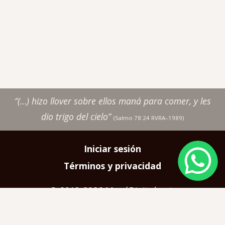
“(…) hizo llover sobre ellos maná para comer, y les
dio trigo del cielo”
(Salmo 78:24 RVRA–1989)
Image
Iniciar sesión
Pie
Términos y privacidad
de
página
© 2018-2026 ManáDigital.net
Diseño y alojamiento de sitio web por
Craft & Cloud Marketing
Co.