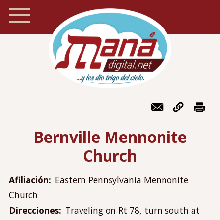
Pasar
al
contenido
principal
Inicio
Navegación
Foro
móvil
Bernville Mennonite
Recursos
Church
Localizador de iglesias
Blog
Afiliación
Eastern Pennsylvania Mennonite
Preguntas frecuentes
Church
Acerca de Maná
Direcciones
Traveling on Rt 78, turn south at