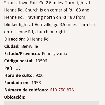
Contáctanos
Strausstown Exit. Go 2.6 miles. Turn right at
Mi cuenta
Henne Rd. Church is on corner of Rt 183 and
Menú
Henne Rd. Traveling north on Rt 183 from
Iniciar sesión
de
blinker light at Bernville, go 3.5 miles. Turn left
cuenta
onto Henne Rd, church on right.
de
Dirección
9 Henne Rd
usuario
Ciudad
Bernville
Estado/Provincia
Pennsylvania
Código postal
19506
País
US
Hora de culto
9:00
Fundada en
1953
Número de teléfono
610-750-8761
Ubicación