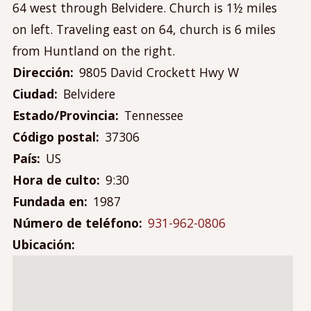
Contáctanos
64 west through Belvidere. Church is 1½ miles
Mi cuenta
on left. Traveling east on 64, church is 6 miles
Menú
from Huntland on the right.
Iniciar sesión
de
Dirección
9805 David Crockett Hwy W
cuenta
Ciudad
Belvidere
de
Estado/Provincia
Tennessee
usuario
Código postal
37306
País
US
Hora de culto
9:30
Fundada en
1987
Número de teléfono
931-962-0806
Ubicación