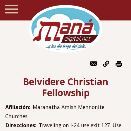
Pasar
al
contenido
principal
Inicio
Navegación
Foro
móvil
Belvidere Christian
Recursos
Fellowship
Localizador de iglesias
Blog
Afiliación
Maranatha Amish Mennonite
Preguntas frecuentes
Churches
Acerca de Maná
Direcciones
Traveling on I-24 use exit 127. Use