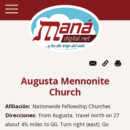
Pasar
al
contenido
principal
Inicio
Navegación
Foro
móvil
Augusta Mennonite
Recursos
Church
Localizador de iglesias
Blog
Afiliación
Nationwide Fellowship Churches
Preguntas frecuentes
Direcciones
From Augusta, travel north on 27
Acerca de Maná
about 4½ miles to GG. Turn right (east). Go