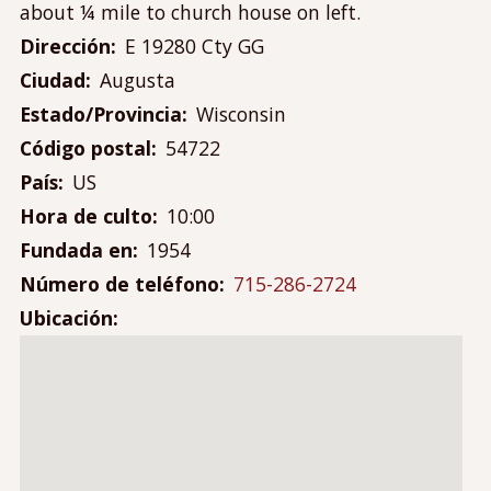
Contáctanos
about ¼ mile to church house on left.
Mi cuenta
Dirección
E 19280 Cty GG
Menú
Ciudad
Augusta
Iniciar sesión
de
Estado/Provincia
Wisconsin
cuenta
Código postal
54722
de
País
US
usuario
Hora de culto
10:00
Fundada en
1954
Número de teléfono
715-286-2724
Ubicación