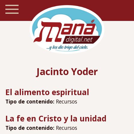
Pasar
al
contenido
principal
Inicio
Navegación
Jacinto Yoder
Foro
móvil
Recursos
El alimento espiritual
Localizador de iglesias
Tipo de contenido:
Recursos
Blog
Preguntas frecuentes
La fe en Cristo y la unidad
Acerca de Maná
Tipo de contenido:
Recursos