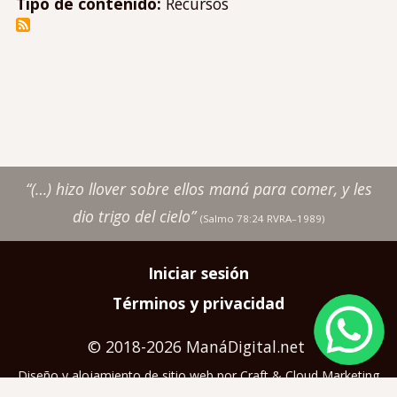
Tipo de contenido:
Recursos
“(…) hizo llover sobre ellos maná para comer, y les
dio trigo del cielo”
(Salmo 78:24 RVRA–1989)
Iniciar sesión
Pie
Términos y privacidad
Image
de
página
© 2018-2026 ManáDigital.net
Diseño y alojamiento de sitio web por
Craft & Cloud Marketing